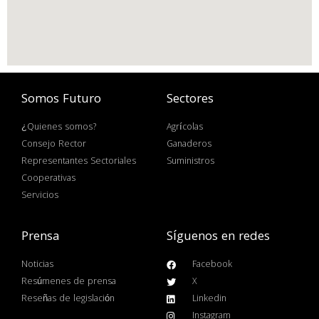
Somos Futuro
Sectores
¿Quienes somos?
Agrícolas
Consejo Rector
Ganaderos
Representantes Sectoriales
Suministros
Cooperativas
Servicios
Prensa
Síguenos en redes
Noticias
Facebook
Resúmenes de prensa
X
Reseñas de legislación
Linkedin
Instagram