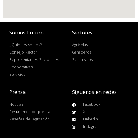
Somos Futuro
Sectores
¿Quienes somos?
Agrícolas
Consejo Rector
Ganaderos
Representantes Sectoriales
Suministros
Cooperativas
Servicios
Prensa
Síguenos en redes
Noticias
Facebook
Resúmenes de prensa
X
Reseñas de legislación
Linkedin
Instagram