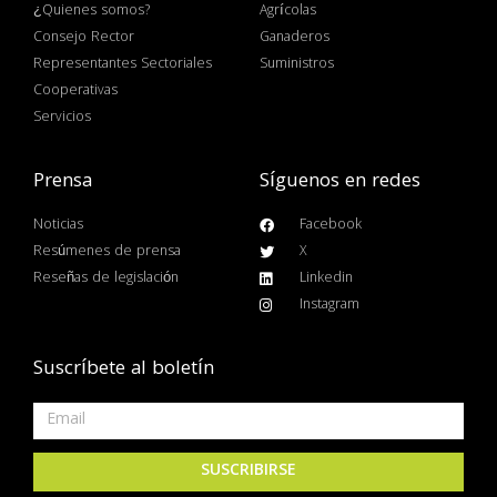
¿Quienes somos?
Agrícolas
Consejo Rector
Ganaderos
Representantes Sectoriales
Suministros
Cooperativas
Servicios
Prensa
Síguenos en redes
Noticias
Facebook
Resúmenes de prensa
X
Reseñas de legislación
Linkedin
Instagram
Suscríbete al boletín
SUSCRIBIRSE