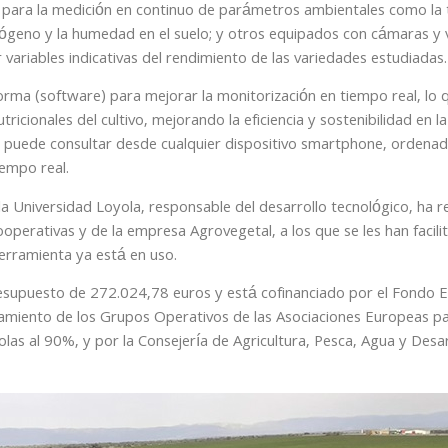
s para la medición en continuo de parámetros ambientales como la 
ógeno y la humedad en el suelo; y otros equipados con cámaras y vis
ariables indicativas del rendimiento de las variedades estudiadas.
rma (software) para mejorar la monitorización en tiempo real, lo qu
cionales del cultivo, mejorando la eficiencia y sostenibilidad en la
 se puede consultar desde cualquier dispositivo smartphone, ordena
iempo real.
 la Universidad Loyola, responsable del desarrollo tecnológico, ha 
ooperativas y de la empresa Agrovegetal, a los que se les han facilit
herramienta ya está en uso.
esupuesto de 272.024,78 euros y está cofinanciado por el Fondo 
namiento de los Grupos Operativos de las Asociaciones Europeas par
olas al 90%, y por la Consejería de Agricultura, Pesca, Agua y Desar