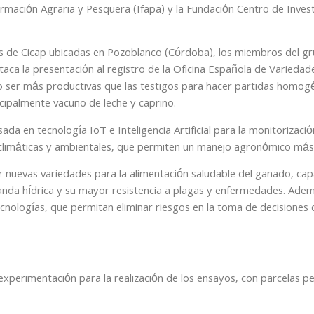
ormación Agraria y Pesquera (Ifapa) y la Fundación Centro de Invest
iones de Cicap ubicadas en Pozoblanco (Córdoba), los miembros del g
taca la presentación al registro de la Oficina Española de Varieda
ado ser más productivas que las testigos para hacer partidas homog
ncipalmente vacuno de leche y caprino.
a en tecnología IoT e Inteligencia Artificial para la monitorizació
oclimáticas y ambientales, que permiten un manejo agronómico más e
 nuevas variedades para la alimentación saludable del ganado, cap
nda hídrica y su mayor resistencia a plagas y enfermedades. Ade
nologías, que permitan eliminar riesgos en la toma de decisiones d
xperimentación para la realización de los ensayos, con parcelas pe