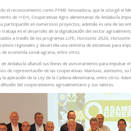
sido el reconocimiento como PYME Innovadora, que le otorgó el Mini
mento de I+D+i, Cooperativas Agro-alimentarias de Andalucía impul
su participación en numerosos proyectos, además es una de las ent
abaja en el desarrollo de la digitalización del sector agroalimenta
nciados a través de los programas LIFE, Horizonte 2020, Horizonte
ativos regionales y desarrolla una veintena de iniciativas para imp
s de economía social agraria, entre otros.
de Andalucía afianzó sus líneas de asesoramiento para impulsar el 
ganos de representación de las cooperativas. Mantuvo, asimismo, su
y la aplicación de la Ley de la Cadena Alimentaria, entre otros. Ade
difusión del cooperativismo agroalimentario y sus valores.