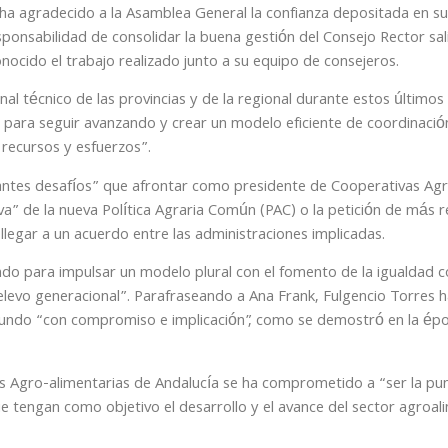
 ha agradecido a la Asamblea General la confianza depositada en su
onsabilidad de consolidar la buena gestión del Consejo Rector sal
onocido el trabajo realizado junto a su equipo de consejeros.
al técnico de las provincias y de la regional durante estos último
 para seguir avanzando y crear un modelo eficiente de coordinació
recursos y esfuerzos”.
antes desafíos” que afrontar como presidente de Cooperativas Agr
iva” de la nueva Política Agraria Común (PAC) o la petición de más 
legar a un acuerdo entre las administraciones implicadas.
do para impulsar un modelo plural con el fomento de la igualdad
 relevo generacional”. Parafraseando a Ana Frank, Fulgencio Torres 
undo “con compromiso e implicación”, como se demostró en la époc
s Agro-alimentarias de Andalucía se ha comprometido a “ser la pun
que tengan como objetivo el desarrollo y el avance del sector agroal