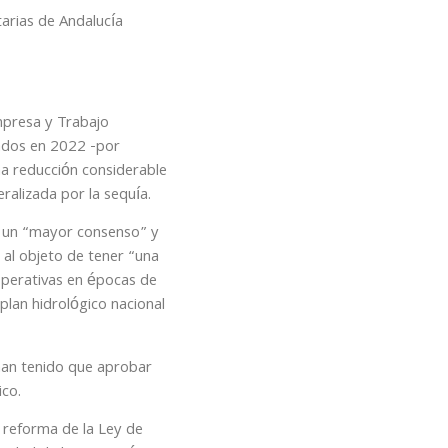
tarias de Andalucía
mpresa y Trabajo
ados en 2022 -por
na reducción considerable
ralizada por la sequía.
le un “mayor consenso” y
 al objeto de tener “una
ooperativas en épocas de
plan hidrológico nacional
 han tenido que aprobar
ico.
a reforma de la Ley de