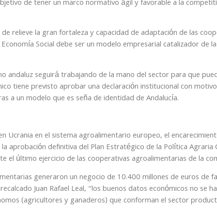
bjetivo de tener un marco normativo ágil y favorable a la competit
 de relieve la gran fortaleza y capacidad de adaptación de las coop
 Economía Social debe ser un modelo empresarial catalizador de la
no andaluz seguirá trabajando de la mano del sector para que pued
o tiene previsto aprobar una declaración institucional con motivo 
ras a un modelo que es seña de identidad de Andalucía.
a en Ucrania en el sistema agroalimentario europeo, el encarecimien
 la aprobación definitiva del Plan Estratégico de la Política Agrari
el último ejercicio de las cooperativas agroalimentarias de la co
imentarias generaron un negocio de 10.400 millones de euros de f
a recalcado Juan Rafael Leal, “los buenos datos económicos no se h
nomos (agricultores y ganaderos) que conforman el sector product