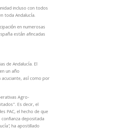
nidad incluso con todos
en toda Andalucía.
ticipación en numerosas
 España están afincadas
as de Andalucía. El
 en un año
 acuciante, así como por
perativas Agro-
tados”. Es decir, el
des PAC, el hecho de que
a confianza depositada
cía”, ha apostillado