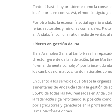
Tanto el hasta hoy presidente como la conseje
los factores en contra. Así, el modelo siguió g
Por otro lado, la economía social agraria andal
ferias sectoriales y misiones comerciales. Fru
en Andalucía, con una ratio media de ventas al 
Líderes en gestión de PAC
En la Asamblea General también se ha repasado e
director gerente de la federación, Jaime Martín
“tremendamente complejo” por la incertidumbre
los cambios normativos, tanto nacionales com
En cuanto a los servicios que ofrece la organiz
alimentarias de Andalucía lidera la gestión de 
35,4% de todas las PAC realizadas en Andalucía 
la federación siga reforzando su posición como
por agricultores y ganaderos en la profesionali
Jaime Martínez-Conradi.