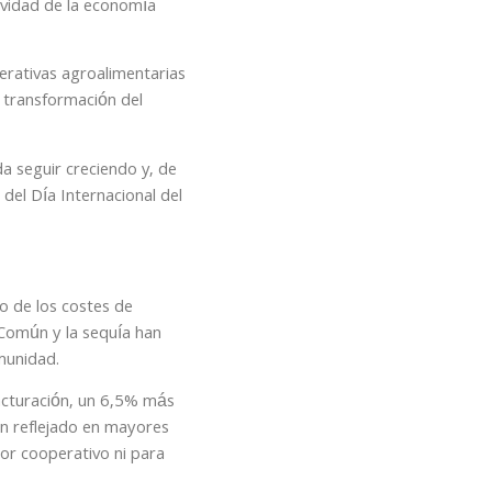
ividad de la economía
erativas agroalimentarias
 transformación del
a seguir creciendo y, de
del Día Internacional del
to de los costes de
a Común y la sequía han
munidad.
acturación, un 6,5% más
an reflejado en mayores
or cooperativo ni para