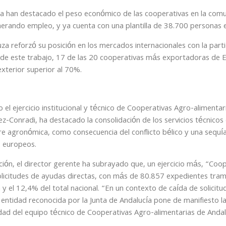
ra han destacado el peso económico de las cooperativas en la comu
enerando empleo, y ya cuenta con una plantilla de 38.700 personas 
uza reforzó su posición en los mercados internacionales con la par
to de este trabajo, 17 de las 20 cooperativas más exportadoras de
exterior superior al 70%.
l ejercicio institucional y técnico de Cooperativas Agro-alimentari
ez-Conradi, ha destacado la consolidación de los servicios técnicos
 agronómica, como consecuencia del conflicto bélico y una sequía
o europeos.
ación, el director gerente ha subrayado que, un ejercicio más, “Coo
solicitudes de ayudas directas, con más de 80.857 expedientes trami
y el 12,4% del total nacional. “En un contexto de caída de solicitu
 entidad reconocida por la Junta de Andalucía pone de manifiesto l
dad del equipo técnico de Cooperativas Agro-alimentarias de Andalu