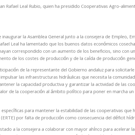
uan Rafael Leal Rubio, quien ha presidido Cooperativas Agro-alimen
e inaugurar la Asamblea General junto a la consejera de Empleo, E
 Rafael Leal ha lamentado que los buenos datos económicos cosech
hayan correspondido con un aumento de los beneficios, sino con u
mento de los costes de producción y de la caída de producción gene
rticipación de la representante del Gobierno andaluz para solicitar
 impulsar las infraestructuras hidráulicas que necesita la comunidad
antener la capacidad productiva y garantizar la actividad de las c
 valor de la cooperación al ámbito político para poner en marcha un 
da específicas para mantener la estabilidad de las cooperativas que
ERTE) por falta de producción como consecuencia del déficit hídr
nstado a la consejera a colaborar con mayor ahínco para acelerar l