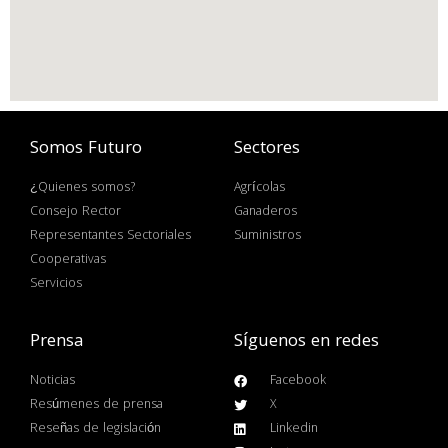
Somos Futuro
Sectores
¿Quienes somos?
Agrícolas
Consejo Rector
Ganaderos
Representantes Sectoriales
Suministros
Cooperativas
Servicios
Prensa
Síguenos en redes
Noticias
Facebook
Resúmenes de prensa
X
Reseñas de legislación
Linkedin