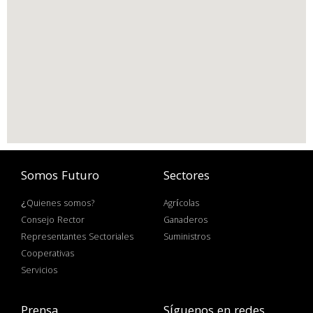
Somos Futuro
Sectores
¿Quienes somos?
Agrícolas
Consejo Rector
Ganaderos
Representantes Sectoriales
Suministros
Cooperativas
Servicios
Prensa
Síguenos en redes