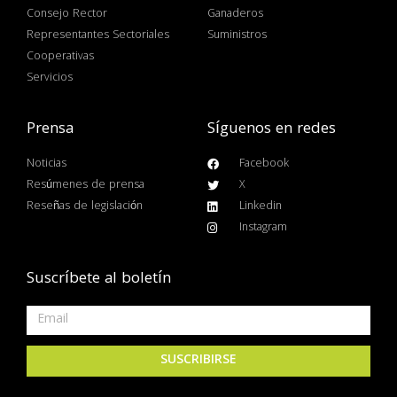
Consejo Rector
Ganaderos
Representantes Sectoriales
Suministros
Cooperativas
Servicios
Prensa
Síguenos en redes
Noticias
Facebook
Resúmenes de prensa
X
Reseñas de legislación
Linkedin
Instagram
Suscríbete al boletín
SUSCRIBIRSE