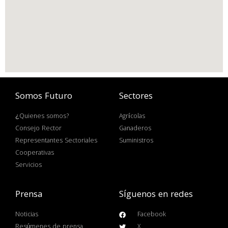
Somos Futuro
Sectores
¿Quienes somos?
Agrícolas
Consejo Rector
Ganaderos
Representantes Sectoriales
Suministros
Cooperativas
Servicios
Prensa
Síguenos en redes
Noticias
Facebook
Resúmenes de prensa
X