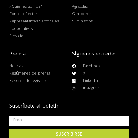
¿Quienes somos?
Agrícolas
Consejo Rector
Ganaderos
Representantes Sectoriales
Suministros
Cooperativas
Servicios
Prensa
Síguenos en redes
Noticias
Facebook
Resúmenes de prensa
X
Reseñas de legislación
Linkedin
Instagram
Suscríbete al boletín
SUSCRIBIRSE